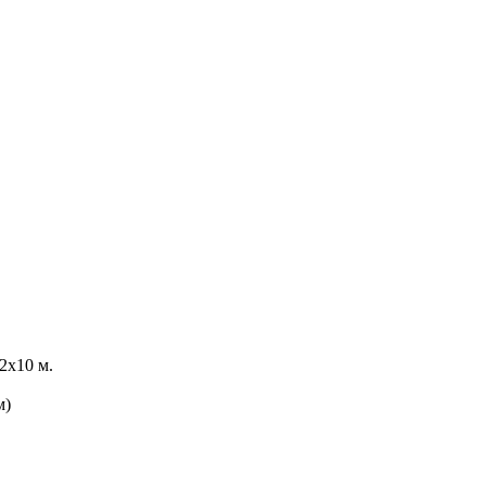
2х10 м.
м)