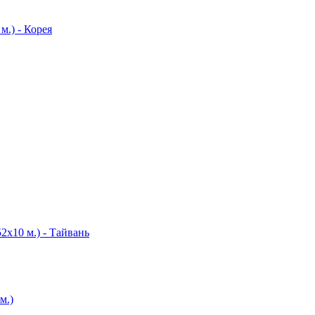
м.) - Корея
52х10 м.) - Тайвань
м.)