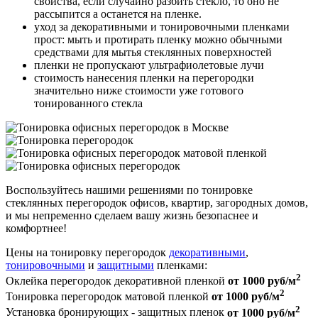
свойства, если случайно разбить стекло, то оно не
рассыпится а останется на пленке.
уход за декоративными и тонировочными пленками
прост: мыть и протирать пленку можно обычными
средствами для мытья стеклянных поверхностей
пленки не пропускают ультрафиолетовые лучи
стоимость нанесения пленки на перегородки
значительно ниже стоимости уже готового
тонированного стекла
Воспользуйтесь нашими решениями по тонировке
стеклянных перегородок офисов, квартир, загородных домов,
и мы непременно сделаем вашу жизнь безопаснее и
комфортнее!
Цены на тонировку перегородок
декоративными
,
тонировочными
и
защитными
пленками:
2
Оклейка перегородок декоративной пленкой
от 1000 руб/м
2
Тонировка перегородок матовой пленкой
от
1000
руб/м
2
Установка бронирующих - защитных пленок
от
1000
руб/м