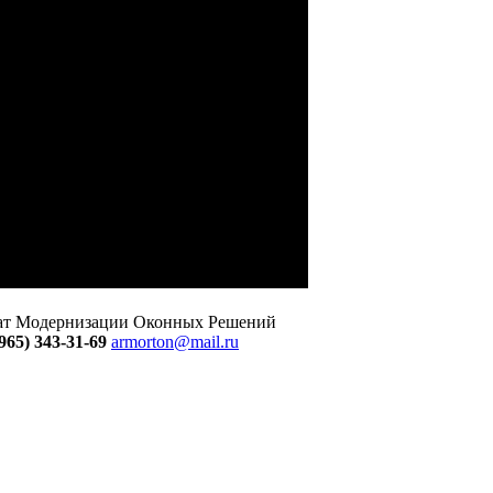
тат Модернизации Оконных Решений
965) 343-31-69
armorton@mail.ru