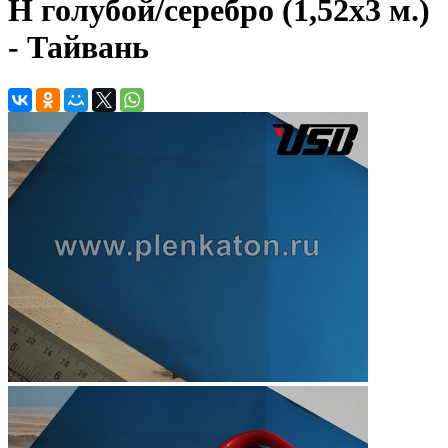
H голубой/серебро (1,52х3 м.)
- Тайвань