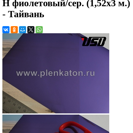
H фиолетовый/сер. (1,52х3 м.)
- Тайвань