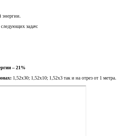
й энергии.
 следующих задач:
ергии – 21%
онах:
1,52х30; 1,52х10; 1,52х3 так и на отрез от 1 метра.