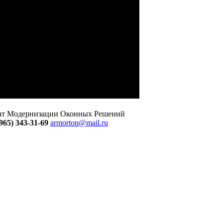
тат Модернизации Оконных Решений
965) 343-31-69
armorton@mail.ru