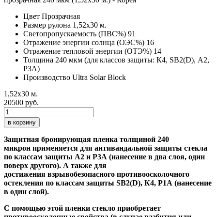
Цвет
Прозрачная
Размер рулона
1,52х30 м.
Светопропускаемость (ПВС%)
91
Отражение энергии солнца (ОЭС%)
16
Отражение тепловой энергии (ОТЭ%)
14
Толщина
240 мкм (для классов защиты: К4, SB2(D), А2,
Р3А)
Производство
Ultra Solar Block
1,52х30 м.
20500 руб.
в корзину
Защитная бронирующая пленка толщиной 240
микрон
применяется для антивандальной защиты стекла
по классам защиты А2 и Р3А (нанесение в два слоя, один
поверх другого). А также для
достижения взрывобезопасного противоосколочного
остекления по классам защиты SB2(D), К4, Р1А (нанесение
в один слой).
С помощью этой пленки стекло приобретает
противоосколочные свойства (в случае разбития или