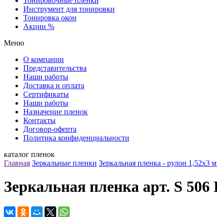
Тонировочные пленки
Инструмент для тонировки
Тонировка окон
Акции %
Меню
О компании
Представительства
Наши работы
Доставка и оплата
Сертификаты
Наши работы
Назначение пленок
Контакты
Договор-оферта
Политика конфиденциальности
каталог пленок
Главная
Зеркальные пленки
Зеркальная пленка - рулон 1,52х3 м
Зеркальная пленка арт. S 506 