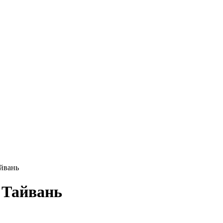
айвань
- Тайвань