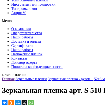
Тонировочные пленки
Инструмент для тонировки
Тонировка окон
Акции %
Меню
О компании
Представительства
Наши работы
Доставка и оплата
Сертификаты
Наши работы
Назначение пленок
Контакты
Договор-оферта
Политика конфиденциальности
каталог пленок
Главная
Зеркальные пленки
Зеркальная пленка - рулон 1,52х3 м
Зеркальная пленка арт. S 510 