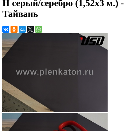
H серый/серебро (1,52х3 м.) -
Тайвань