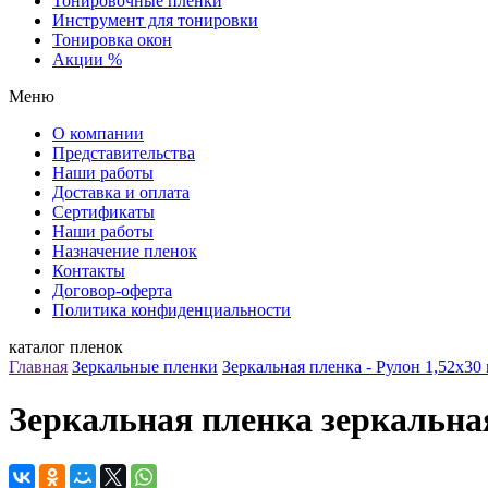
Тонировочные пленки
Инструмент для тонировки
Тонировка окон
Акции %
Меню
О компании
Представительства
Наши работы
Доставка и оплата
Сертификаты
Наши работы
Назначение пленок
Контакты
Договор-оферта
Политика конфиденциальности
каталог пленок
Главная
Зеркальные пленки
Зеркальная пленка - Рулон 1,52х30 
Зеркальная пленка зеркальная 