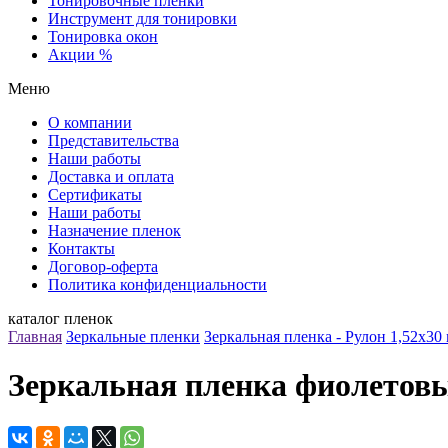
Тонировочные пленки
Инструмент для тонировки
Тонировка окон
Акции %
Меню
О компании
Представительства
Наши работы
Доставка и оплата
Сертификаты
Наши работы
Назначение пленок
Контакты
Договор-оферта
Политика конфиденциальности
каталог пленок
Главная
Зеркальные пленки
Зеркальная пленка - Рулон 1,52х30 
Зеркальная пленка фиолетовый/