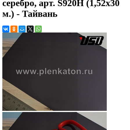
серебро, арт. S920H (1,52х30
м.) - Тайвань