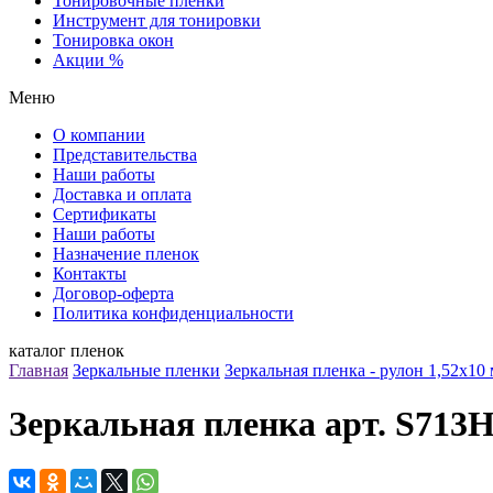
Тонировочные пленки
Инструмент для тонировки
Тонировка окон
Акции %
Меню
О компании
Представительства
Наши работы
Доставка и оплата
Сертификаты
Наши работы
Назначение пленок
Контакты
Договор-оферта
Политика конфиденциальности
каталог пленок
Главная
Зеркальные пленки
Зеркальная пленка - рулон 1,52х10 
Зеркальная пленка арт. S713H 