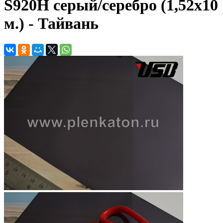
S920H серый/серебро (1,52х10
м.) - Тайвань